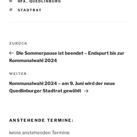
KATEGORIEN
HFA
,
QUEDLINBURG
SCHLAGWÖRTER
STADTRAT
Beitragsnavigation
Vorheriger
ZURÜCK
Beitrag
Die Sommerpause ist beendet – Endspurt bis zur
Kommunalwahl 2024
Nächster
WEITER
Beitrag
Kommunalwahl 2024 – am 9. Juni wird der neue
Quedlinburger Stadtrat gewählt
ANSTEHENDE TERMINE:
keine anstehenden Termine