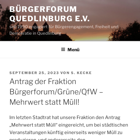
Zum
BÜRGERFORUM
Inhalt
QUEDLINBURG E.V.
springen
seit 1990 engagiert für Bürgerengagement, Freiheit und
Demokratie in Quedlinburg
Menü
VERÖFFENTLICHT
SEPTEMBER 25, 2023
VON
S. KECKE
AM
Antrag der Fraktion
Bürgerforum/Grüne/QfW –
Mehrwert statt Müll!
Im letzten Stadtrat hat unsere Fraktion den Antrag
„Mehrwert statt Müll“ eingereicht, um bei städtischen
Veranstaltungen künftig einerseits weniger Müll zu