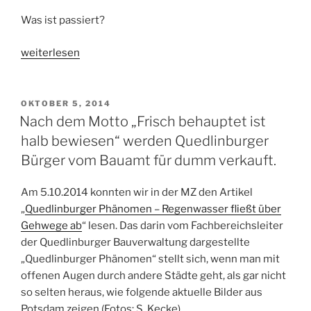
Was ist passiert?
„Verwaltung
weiterlesen
zum
Wohl
der
VERÖFFENTLICHT
OKTOBER 5, 2014
AM
Quedlinburger
Nach dem Motto „Frisch behauptet ist
Bürger
halb bewiesen“ werden Quedlinburger
–
Bürger vom Bauamt für dumm verkauft.
Wünsche
des
Am 5.10.2014 konnten wir in der MZ den Artikel
Bürgerforums
„
Quedlinburger Phänomen – Regenwasser fließt über
zum
Gehwege ab
“ lesen. Das darin vom Fachbereichsleiter
neuen
der Quedlinburger Bauverwaltung dargestellte
Jahr“
„Quedlinburger Phänomen“ stellt sich, wenn man mit
offenen Augen durch andere Städte geht, als gar nicht
so selten heraus, wie folgende aktuelle Bilder aus
Potsdam zeigen (Fotos: S. Kecke).