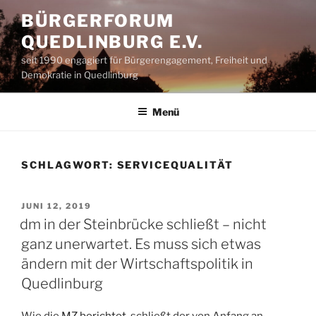
Zum
BÜRGERFORUM
Inhalt
QUEDLINBURG E.V.
springen
seit 1990 engagiert für Bürgerengagement, Freiheit und
Demokratie in Quedlinburg
Menü
SCHLAGWORT:
SERVICEQUALITÄT
VERÖFFENTLICHT
JUNI 12, 2019
AM
dm in der Steinbrücke schließt – nicht
ganz unerwartet. Es muss sich etwas
ändern mit der Wirtschaftspolitik in
Quedlinburg
Wie die
MZ berichtet
, schließt der von Anfang an