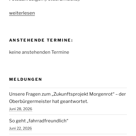
„Nach
weiterlesen
dem
Motto
„Frisch
ANSTEHENDE TERMINE:
behauptet
ist
keine anstehenden Termine
halb
bewiesen“
werden
Quedlinburger
MELDUNGEN
Bürger
vom
Unsere Fragen zum „Zukunftsprojekt Morgenrot“ – der
Bauamt
Oberbürgermeister hat geantwortet.
für
Juni 28, 2026
dumm
So geht „fahrradfreundlich“
verkauft.“
Juni 22, 2026