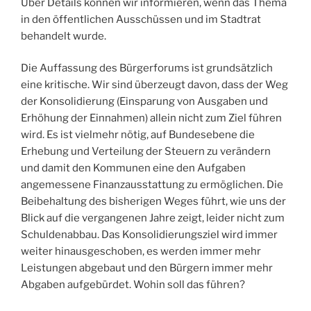
Über Details können wir informieren, wenn das Thema
vielen
in den öffentlichen Ausschüssen und im Stadtrat
Nichtwähler
behandelt wurde.
notwendige
Investitionen
Die Auffassung des Bürgerforums ist grundsätzlich
in
eine kritische. Wir sind überzeugt davon, dass der Weg
Quedlinburg?“
der Konsolidierung (Einsparung von Ausgaben und
Erhöhung der Einnahmen) allein nicht zum Ziel führen
wird. Es ist vielmehr nötig, auf Bundesebene die
Erhebung und Verteilung der Steuern zu verändern
und damit den Kommunen eine den Aufgaben
angemessene Finanzausstattung zu ermöglichen. Die
Beibehaltung des bisherigen Weges führt, wie uns der
Blick auf die vergangenen Jahre zeigt, leider nicht zum
Schuldenabbau. Das Konsolidierungsziel wird immer
weiter hinausgeschoben, es werden immer mehr
Leistungen abgebaut und den Bürgern immer mehr
Abgaben aufgebürdet. Wohin soll das führen?