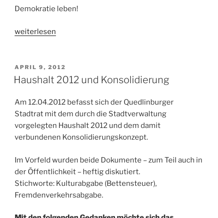
Demokratie leben!
„Neues
weiterlesen
aus
Kirche
und
VERÖFFENTLICHT
APRIL 9, 2012
AM
Stadt“
Haushalt 2012 und Konsolidierung
Am 12.04.2012 befasst sich der Quedlinburger
Stadtrat mit dem durch die Stadtverwaltung
vorgelegten Haushalt 2012 und dem damit
verbundenen Konsolidierungskonzept.
Im Vorfeld wurden beide Dokumente – zum Teil auch in
der Öffentlichkeit – heftig diskutiert.
Stichworte: Kulturabgabe (Bettensteuer),
Fremdenverkehrsabgabe.
Mit den folgenden Gedanken möchte sich das