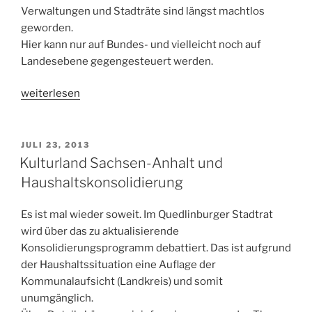
Verwaltungen und Stadträte sind längst machtlos
geworden.
Hier kann nur auf Bundes- und vielleicht noch auf
Landesebene gegengesteuert werden.
„Was
weiterlesen
hat
die
Bundestagswahl
VERÖFFENTLICHT
JULI 23, 2013
AM
mit
Kulturland Sachsen-Anhalt und
Quedlinburger
Haushaltskonsolidierung
Kommunalpolitik
zu
Es ist mal wieder soweit. Im Quedlinburger Stadtrat
tun
wird über das zu aktualisierende
–
Konsolidierungsprogramm debattiert. Das ist aufgrund
oder
der Haushaltssituation eine Auflage der
warum
Kommunalaufsicht (Landkreis) und somit
verhindern
unumgänglich.
die