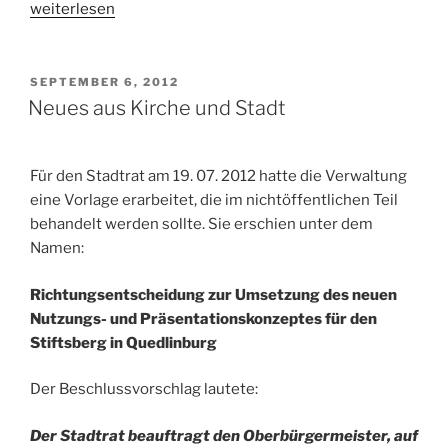
„Kulturland
weiterlesen
Sachsen-
Anhalt
und
VERÖFFENTLICHT
SEPTEMBER 6, 2012
AM
Haushaltskonsolidierung“
Neues aus Kirche und Stadt
Für den Stadtrat am 19. 07. 2012 hatte die Verwaltung
eine Vorlage erarbeitet, die im nichtöffentlichen Teil
behandelt werden sollte. Sie erschien unter dem
Namen:
Richtungsentscheidung zur Umsetzung des neuen
Nutzungs- und Präsentationskonzeptes für den
Stiftsberg in Quedlinburg
Der Beschlussvorschlag lautete:
Der Stadtrat beauftragt den Oberbürgermeister, auf