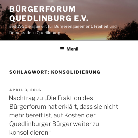
Zum
BÜRGERFORUM
Inhalt
QUEDLINBURG E.V.
springen
seit 1990 engagiert für Bürgerengagement, Freiheit und
Demokratie in Quedlinburg
Menü
SCHLAGWORT:
KONSOLIDIERUNG
VERÖFFENTLICHT
APRIL 3, 2016
AM
Nachtrag zu „Die Fraktion des
Bürgerforum hat erklärt, dass sie nicht
mehr bereit ist, auf Kosten der
Quedlinburger Bürger weiter zu
konsolidieren“