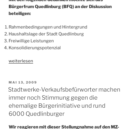
Bürgerfrum Quedlinburg (BFQ) an der Diskussion
beteiligen:
Rahmenbedingungen und Hintergrund
Haushaltslage der Stadt Quedlinburg
Freiwillige Leistungen
Konsolidierungspotenzial
„Haushalt
weiterlesen
2012
und
Konsolidierung“
VERÖFFENTLICHT
MAI 13, 2009
AM
Stadtwerke-Verkaufsbefürworter machen
immer noch Stimmung gegen die
ehemalige Bürgerinitiative und rund
6000 Quedlinburger
Wir reagieren mit dieser Stellungnahme auf den MZ-