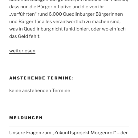
dass nun die Bürgerinitiative und die von ihr
„verführten“ rund 6.000 Quedlinburger Bürgerinnen
und Bürger für alles verantwortlich zu machen sind,
was in Quedlinburg nicht funktioniert oder wo einfach
das Geld fehlt.
„Stadtwerke-
weiterlesen
Verkaufsbefürworter
machen
immer
ANSTEHENDE TERMINE:
noch
Stimmung
keine anstehenden Termine
gegen
die
ehemalige
Bürgerinitiative
MELDUNGEN
und
rund
Unsere Fragen zum „Zukunftsprojekt Morgenrot“ – der