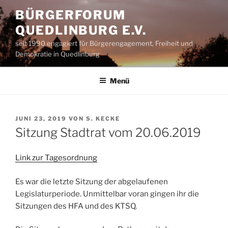
Zum
BÜRGERFORUM
Inhalt
QUEDLINBURG E.V.
springen
seit 1990 engagiert für Bürgerengagement, Freiheit und
Demokratie in Quedlinburg
Menü
VERÖFFENTLICHT
JUNI 23, 2019
VON
S. KECKE
AM
Sitzung Stadtrat vom 20.06.2019
Link zur Tagesordnung
Es war die letzte Sitzung der abgelaufenen
Legislaturperiode. Unmittelbar voran gingen ihr die
Sitzungen des HFA und des KTSQ.