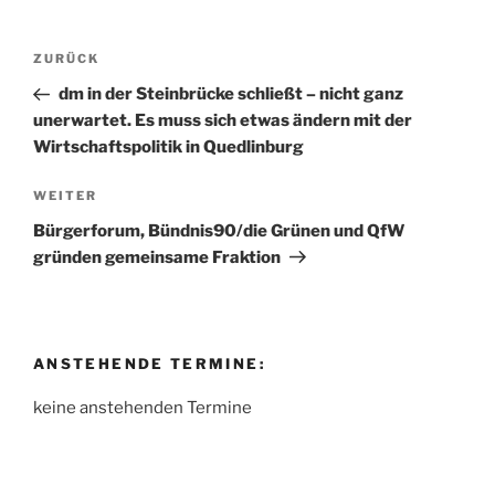
Beitragsnavigation
Vorheriger
ZURÜCK
Beitrag
dm in der Steinbrücke schließt – nicht ganz
unerwartet. Es muss sich etwas ändern mit der
Wirtschaftspolitik in Quedlinburg
Nächster
WEITER
Beitrag
Bürgerforum, Bündnis90/die Grünen und QfW
gründen gemeinsame Fraktion
ANSTEHENDE TERMINE:
keine anstehenden Termine