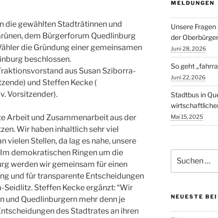
MELDUNGEN
 die gewählten Stadträtinnen und
Unsere Fragen 
Grünen, dem Bürgerforum Quedlinburg
der Oberbürger
 Wähler die Gründung einer gemeinsamen
Juni 28, 2026
linburg beschlossen.
So geht „fahrra
Fraktionsvorstand aus Susan Sziborra-
Juni 22, 2026
itzende) und Steffen Kecke (
v. Vorsitzender).
Stadtbus in Qu
wirtschaftlich
te Arbeit und Zusammenarbeit aus der
Mai 15, 2025
en. Wir haben inhaltlich sehr viel
vielen Stellen, da lag es nahe, unsere
. Im demokratischen Ringen um die
Suchen
urg werden wir gemeinsam für einen
nach:
ng und für transparente Entscheidungen
-Seidlitz. Steffen Kecke ergänzt: “Wir
NEUESTE BE
n und Quedlinburgern mehr denn je
ntscheidungen des Stadtrates an ihren