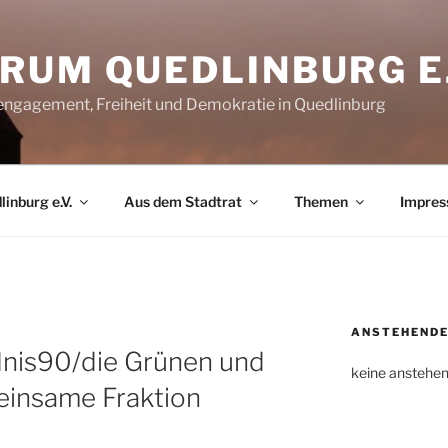
RUM QUEDLINBURG E.
rengagement, Freiheit und Demokratie in Quedlinburg
inburg e.V.
Aus dem Stadtrat
Themen
Impre
ANSTEHENDE
nis90/die Grünen und
keine anstehe
insame Fraktion