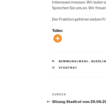
Interessen messen. Wir laden al
Sprechen Sie uns an. Wir freuen
Der Fraktion gehören sieben F
Teilen
KATEGORIEN
KOMMUNALWAHL
,
QUEDLI
SCHLAGWÖRTER
STADTRAT
Beitragsnavigation
Vorheriger
ZURÜCK
Beitrag
Sitzung Stadtrat vom 20.06.2