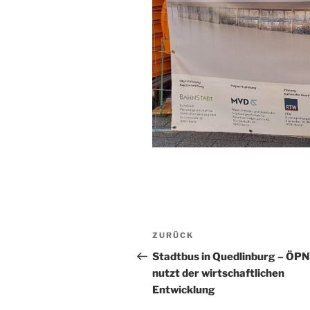
Beitragsnavigation
Vorheriger
ZURÜCK
Beitrag
Stadtbus in Quedlinburg – ÖP
nutzt der wirtschaftlichen
Entwicklung