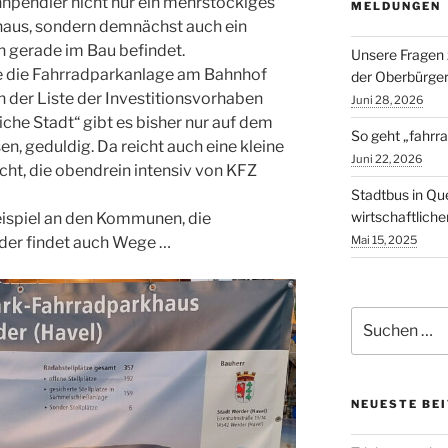
hnpendler nicht nur ein mehrstöckiges
MELDUNGEN
haus, sondern demnächst auch ein
ch gerade im Bau befindet.
Unsere Fragen 
e die Fahrradparkanlage am Bahnhof
der Oberbürger
n der Liste der Investitionsvorhaben
Juni 28, 2026
iche Stadt“ gibt es bisher nur auf dem
So geht „fahrra
sen, geduldig. Da reicht auch eine kleine
Juni 22, 2026
ht, die obendrein intensiv von KFZ
Stadtbus in Qu
wirtschaftlich
ispiel an den Kommunen, die
 der findet auch Wege …
Mai 15, 2025
Suchen
nach:
NEUESTE BE