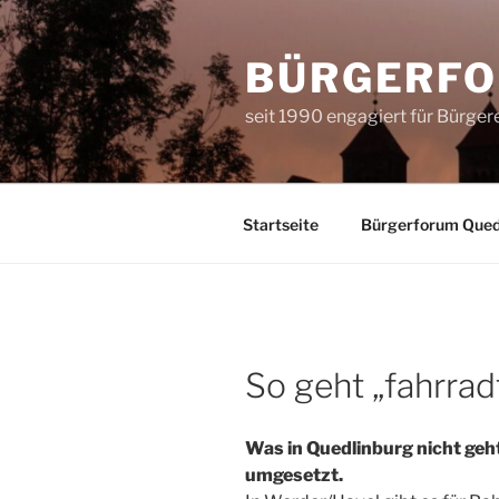
Zum
Inhalt
BÜRGERFO
springen
seit 1990 engagiert für Bürge
Startseite
Bürgerforum Quedl
So geht „fahrrad
Was in Quedlinburg nicht geh
umgesetzt.