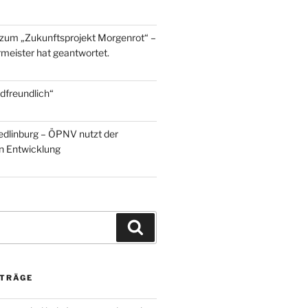
zum „Zukunftsprojekt Morgenrot“ –
meister hat geantwortet.
dfreundlich“
edlinburg – ÖPNV nutzt der
en Entwicklung
Suchen
ITRÄGE