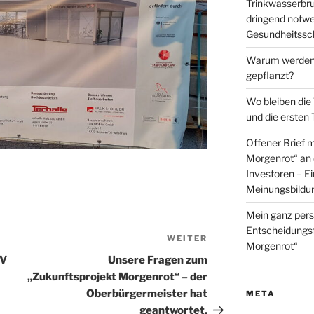
Trinkwasserbru
dringend not
Gesundheitssch
Warum werden 
gepflanzt?
Wo bleiben die
und die ersten
Offener Brief 
Morgenrot“ an 
Investoren – E
Meinungsbildu
Mein ganz pers
Entscheidungs
WEITER
Nächster
Morgenrot“
Beitrag
NV
Unsere Fragen zum
„Zukunftsprojekt Morgenrot“ – der
Oberbürgermeister hat
META
geantwortet.