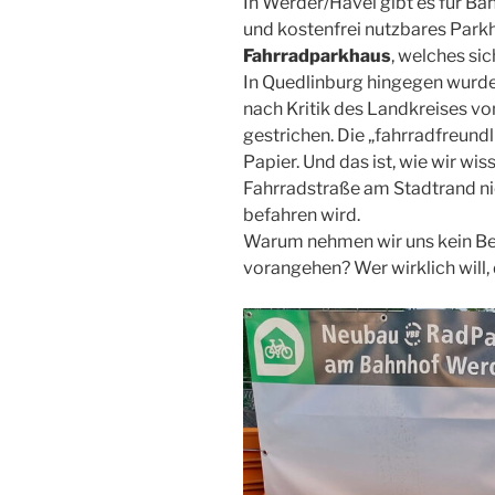
In Werder/Havel gibt es für Ba
und kostenfrei nutzbares Park
Fahrradparkhaus
, welches si
In Quedlinburg hingegen wurd
nach Kritik des Landkreises vo
gestrichen. Die „fahrradfreundl
Papier. Und das ist, wie wir wis
Fahrradstraße am Stadtrand nic
befahren wird.
Warum nehmen wir uns kein Be
vorangehen? Wer wirklich will,