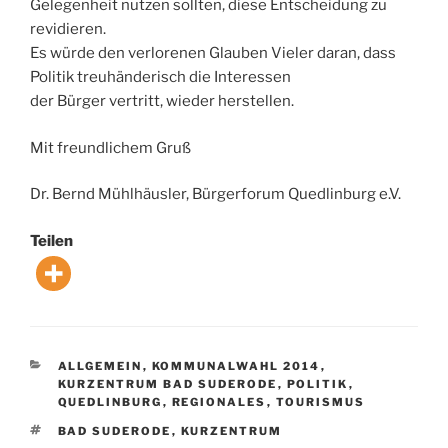
Gelegenheit nutzen sollten, diese Entscheidung zu
revidieren.
Es würde den verlorenen Glauben Vieler daran, dass
Politik treuhänderisch die Interessen
der Bürger vertritt, wieder herstellen.
Mit freundlichem Gruß
Dr. Bernd Mühlhäusler, Bürgerforum Quedlinburg e.V.
Teilen
KATEGORIEN
ALLGEMEIN
,
KOMMUNALWAHL 2014
,
KURZENTRUM BAD SUDERODE
,
POLITIK
,
QUEDLINBURG
,
REGIONALES
,
TOURISMUS
SCHLAGWÖRTER
BAD SUDERODE
,
KURZENTRUM