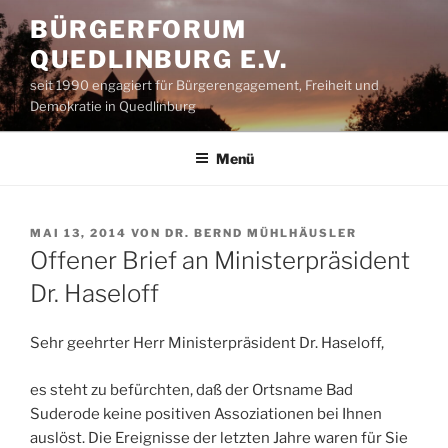
Zum
BÜRGERFORUM
Inhalt
QUEDLINBURG E.V.
springen
seit 1990 engagiert für Bürgerengagement, Freiheit und
Demokratie in Quedlinburg
Menü
VERÖFFENTLICHT
MAI 13, 2014
VON
DR. BERND MÜHLHÄUSLER
AM
Offener Brief an Ministerpräsident
Dr. Haseloff
Sehr geehrter Herr Ministerpräsident Dr. Haseloff,
es steht zu befürchten, daß der Ortsname Bad
Suderode keine positiven Assoziationen bei Ihnen
auslöst. Die Ereignisse der letzten Jahre waren für Sie