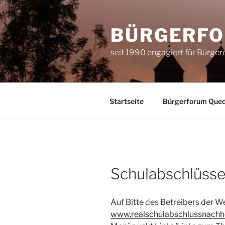
Zum
Inhalt
BÜRGERFO
springen
seit 1990 engagiert für Bürge
Startseite
Bürgerforum Quedl
Schulabschlüsse
Auf Bitte des Betreibers der W
www.realschulabschlussnachh