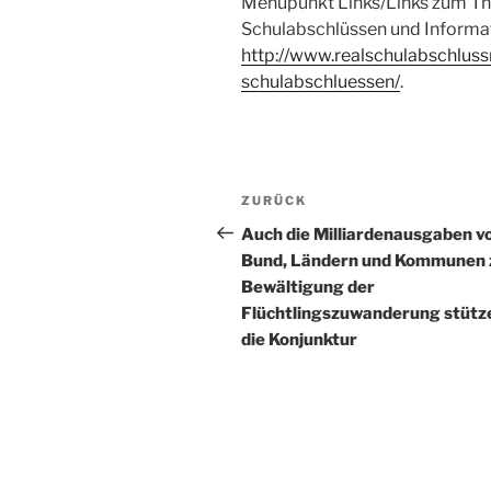
Menüpunkt Links/Links zum The
Schulabschlüssen und Informa
http://www.realschulabschluss
schulabschluessen/
.
Beitragsnavigation
Vorheriger
ZURÜCK
Beitrag
Auch die Milliardenausgaben v
Bund, Ländern und Kommunen 
Bewältigung der
Flüchtlingszuwanderung stütz
die Konjunktur