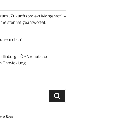
zum „Zukunftsprojekt Morgenrot“ –
meister hat geantwortet.
dfreundlich“
edlinburg – ÖPNV nutzt der
en Entwicklung
Suchen
ITRÄGE