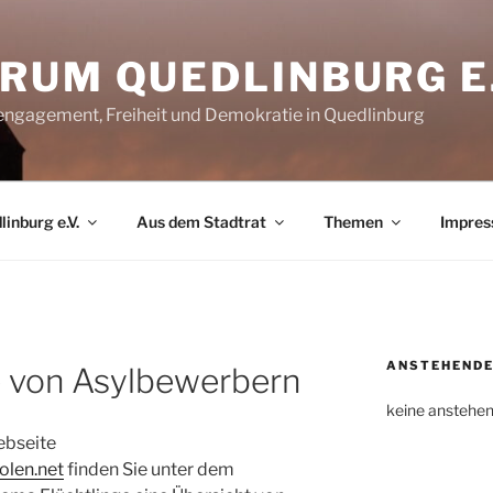
RUM QUEDLINBURG E.
rengagement, Freiheit und Demokratie in Quedlinburg
inburg e.V.
Aus dem Stadtrat
Themen
Impre
ANSTEHENDE
 von Asylbewerbern
keine anstehe
ebseite
olen.net
finden Sie unter dem