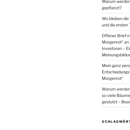
Warum werden 
gepflanzt?
Wo bleiben die
und die ersten
Offener Brief 
Morgenrot“ an 
Investoren – E
Meinungsbildu
Mein ganz pers
Entscheidungs
Morgenrot“
Warum werden i
so viele Bäume 
gestutzt – Bea
SCHLAGWÖR