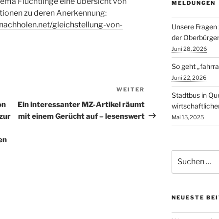
ma Flüchtlinge eine Übersicht von
MELDUNGEN
tionen zu deren Anerkennung:
nachholen.net/gleichstellung-von-
Unsere Fragen 
der Oberbürger
Juni 28, 2026
So geht „fahrra
Juni 22, 2026
WEITER
Nächster
Stadtbus in Qu
Beitrag
on
Ein interessanter MZ-Artikel räumt
wirtschaftlich
zur
mit einem Gerücht auf – lesenswert
Mai 15, 2025
en
Suchen
nach:
NEUESTE BE