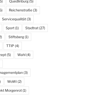
5)
Quedlinburg
(5)
6)
Reichenstraße
(3)
Servicequalität
(3)
Sport
(1)
Stadtrat
(27)
2)
Stiftsberg
(1)
TTIP
(4)
zept
(5)
Wahl
(4)
nagementplan
(3)
)
WoWi
(2)
ekt Morgenrot
(1)