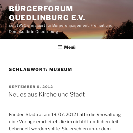
Zum
BÜRGERFORUM
Inhalt
QUEDLINBURG E.V.
springen
seit 1990 engagiert für Bürgerengagement, Freiheit und
Demokratie in Quedlinburg
Menü
SCHLAGWORT:
MUSEUM
VERÖFFENTLICHT
SEPTEMBER 6, 2012
AM
Neues aus Kirche und Stadt
Für den Stadtrat am 19. 07. 2012 hatte die Verwaltung
eine Vorlage erarbeitet, die im nichtöffentlichen Teil
behandelt werden sollte. Sie erschien unter dem