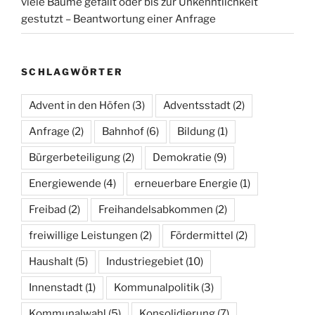
viele Bäume gefällt oder bis zur Unkenntlichkeit
gestutzt – Beantwortung einer Anfrage
SCHLAGWÖRTER
Advent in den Höfen
(3)
Adventsstadt
(2)
Anfrage
(2)
Bahnhof
(6)
Bildung
(1)
Bürgerbeteiligung
(2)
Demokratie
(9)
Energiewende
(4)
erneuerbare Energie
(1)
Freibad
(2)
Freihandelsabkommen
(2)
freiwillige Leistungen
(2)
Fördermittel
(2)
Haushalt
(5)
Industriegebiet
(10)
Innenstadt
(1)
Kommunalpolitik
(3)
Kommunalwahl
(5)
Konsolidierung
(7)