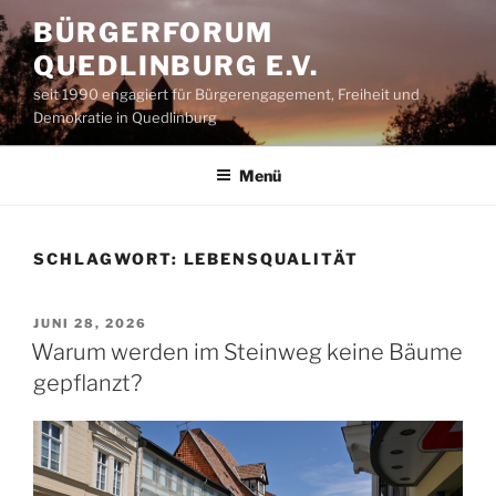
Zum
BÜRGERFORUM
Inhalt
QUEDLINBURG E.V.
springen
seit 1990 engagiert für Bürgerengagement, Freiheit und
Demokratie in Quedlinburg
Menü
SCHLAGWORT:
LEBENSQUALITÄT
VERÖFFENTLICHT
JUNI 28, 2026
AM
Warum werden im Steinweg keine Bäume
gepflanzt?