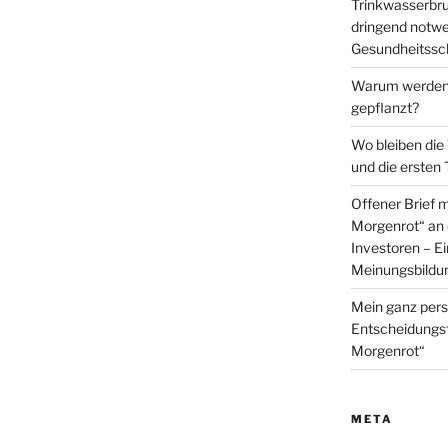
Trinkwasserbru
dringend not
Gesundheitssch
Warum werden 
gepflanzt?
Wo bleiben die
und die ersten
Offener Brief 
Morgenrot“ an 
Investoren – E
Meinungsbildu
Mein ganz pers
Entscheidungs
Morgenrot“
META