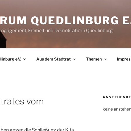
RUM QUEDLINBURG E.
rengagement, Freiheit und Demokratie in Quedlinburg
inburg e.V.
Aus dem Stadtrat
Themen
Impre
ANSTEHENDE
dtrates vom
keine anstehe
ben gegen die Schließung der Kita