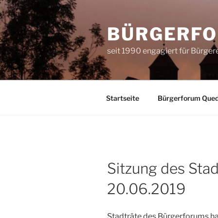
Zum
Inhalt
BÜRGERFO
springen
seit 1990 engagiert für Bürge
Startseite
Bürgerforum Quedl
Sitzung des Sta
20.06.2019
Stadträte des Bürgerforums ha