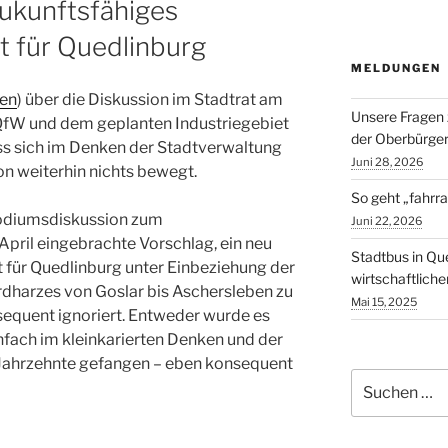
zukunftsfähiges
t für Quedlinburg
MELDUNGEN
sen
) über die Diskussion im Stadtrat am
Unsere Fragen 
QfW und dem geplanten Industriegebiet
der Oberbürger
s sich im Denken der Stadtverwaltung
Juni 28, 2026
n weiterhin nichts bewegt.
So geht „fahrra
Podiumsdiskussion zum
Juni 22, 2026
ril eingebrachte Vorschlag, ein neu
Stadtbus in Qu
für Quedlinburg unter Einbeziehung der
wirtschaftlich
rdharzes von Goslar bis Aschersleben zu
Mai 15, 2025
sequent ignoriert. Entweder wurde es
infach im kleinkarierten Denken und der
 Jahrzehnte gefangen – eben konsequent
Suchen
nach: