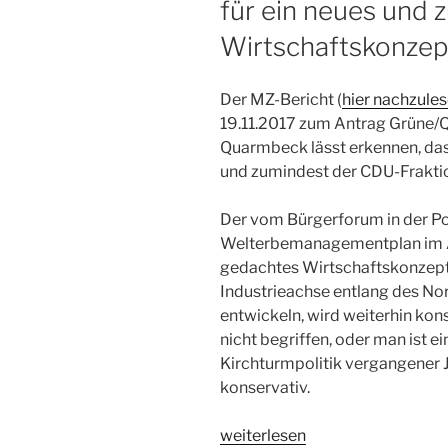
für ein neues und 
Wirtschaftskonzep
Der MZ-Bericht (
hier nachzule
19.11.2017 zum Antrag Grüne/
Quarmbeck lässt erkennen, das
und zumindest der CDU-Fraktio
Der vom Bürgerforum in der 
Welterbemanagementplan im Ap
gedachtes Wirtschaftskonzept 
Industrieachse entlang des No
entwickeln, wird weiterhin kon
nicht begriffen, oder man ist e
Kirchturmpolitik vergangener
konservativ.
„Konservativen
weiterlesen