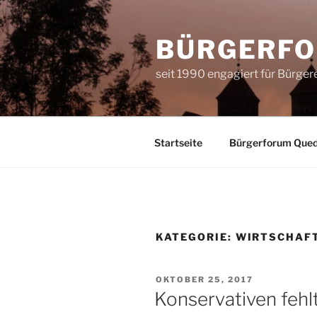
Zum
Inhalt
BÜRGERFO
springen
seit 1990 engagiert für Bürge
Startseite
Bürgerforum Quedl
KATEGORIE:
WIRTSCHAF
VERÖFFENTLICHT
OKTOBER 25, 2017
AM
Konservativen fehl