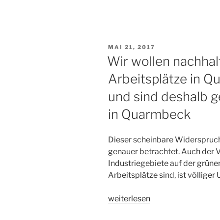
fehlt
weiterhin
die
Phantasie
VERÖFFENTLICHT
MAI 21, 2017
für
AM
Wir wollen nachhal
ein
Arbeitsplätze in Q
neues
und
und sind deshalb g
zukunftsfähiges
in Quarmbeck
Wirtschaftskonzept
für
Quedlinburg“
Dieser scheinbare Widerspruch 
genauer betrachtet. Auch der V
Industriegebiete auf der grüne
Arbeitsplätze sind, ist völliger 
„Wir
weiterlesen
wollen