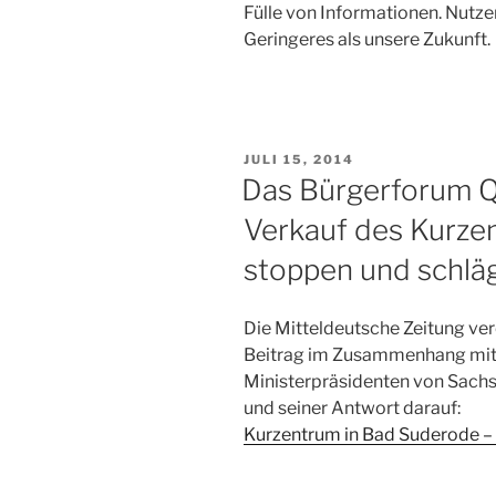
Fülle von Informationen. Nutzen
Geringeres als unsere Zukunft.
VERÖFFENTLICHT
JULI 15, 2014
AM
Das Bürgerforum Qu
Verkauf des Kurze
stoppen und schläg
Die Mitteldeutsche Zeitung ve
Beitrag im Zusammenhang mit 
Ministerpräsidenten von Sach
und seiner Antwort darauf:
Kurzentrum in Bad Suderode – 