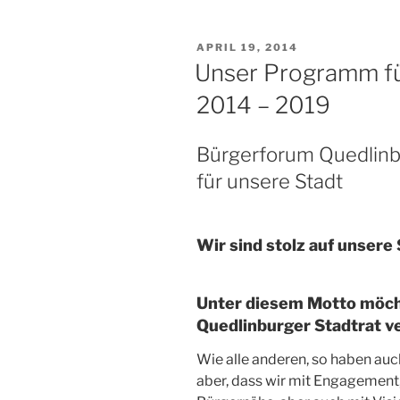
VERÖFFENTLICHT
APRIL 19, 2014
AM
Unser Programm für
2014 – 2019
Bürgerforum Quedlinbu
für unsere Stadt
Wir sind stolz auf unsere
Unter diesem Motto möcht
Quedlinburger Stadtrat v
Wie alle anderen, so haben au
aber, dass wir mit Engagement,