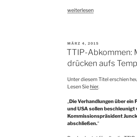
„Warum
weiterlesen
das
Bürgerforum
Quedlinburg
e.V.
VERÖFFENTLICHT
MÄRZ 4, 2015
gegen
AM
TTIP-Abkommen: M
die
drücken aufs Tem
Erschließung
des
Industriegebietes
Unter diesem Titel erschien he
Quarmbeck
Lesen Sie
hier
.
ist.“
„
Die Verhandlungen über ein
und USA sollen beschleunigt 
Kommissionspräsident Juncker
abschließen.
“