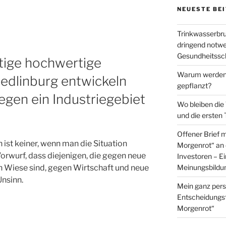
NEUESTE BE
Trinkwasserbru
dringend not
Gesundheitssch
tige hochwertige
Warum werden 
uedlinburg entwickeln
gepflanzt?
egen ein Industriegebiet
Wo bleiben die
und die ersten
Offener Brief 
ist keiner, wenn man die Situation
Morgenrot“ an 
orwurf, dass diejenigen, die gegen neue
Investoren – E
Meinungsbildu
n Wiese sind, gegen Wirtschaft und neue
Unsinn.
Mein ganz pers
Entscheidungs
Morgenrot“