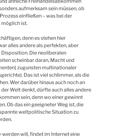
IP und ähnliche Freihandelsabkommen
 besonders aufmerksam sein müssen, ob
 Prozess einfließen – was bei der
möglich ist.
häftigen, denn es stehen hier
r alles andere als perfekten, aber
 Disposition. Die neoliberalen
iten scheinbar daran, Macht und
menten) zugunsten multinationaler
erichte). Das ist viel schlimmer, als die
hen. Wer darüber hinaus auch noch an
 der Welt denkt, dürfte auch alles andere
Abkommen sein, denn wo einer gewinnt
. Ob das ein geeigneter Weg ist, die
pannte weltpolitische Situation zu
erden.
 werden will, findet im Internet eine