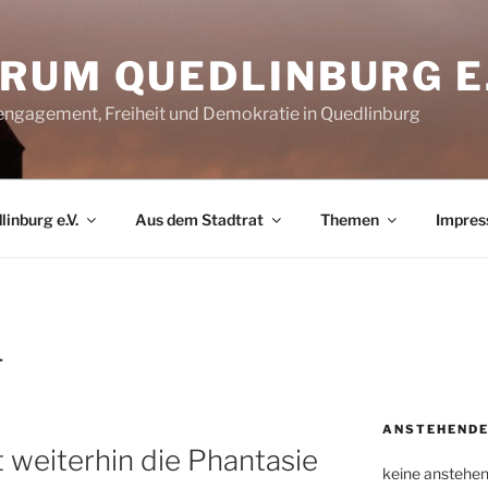
RUM QUEDLINBURG E.
rengagement, Freiheit und Demokratie in Quedlinburg
inburg e.V.
Aus dem Stadtrat
Themen
Impre
T
ANSTEHENDE
t weiterhin die Phantasie
keine anstehe