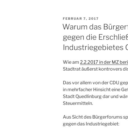
nachhaltige
hochwertige
Arbeitsplätze
VERÖFFENTLICHT
FEBRUAR 7, 2017
in
AM
Warum das Bürgerf
Quedlinburg
gegen die Erschli
entwickeln
und
Industriegebietes 
sind
deshalb
Wie am
2.2.2017 in der MZ ber
gegen
Stadtrat äußerst kontrovers dis
ein
Industriegebiet
Das vor allem von der CDU gep
in
in mehrfacher Hinsicht eine Ge
Quarmbeck“
Stadt Quedlinburg dar und wä
Steuermitteln.
Aus Sicht des Bürgerforums s
gegen das Industriegebiet: