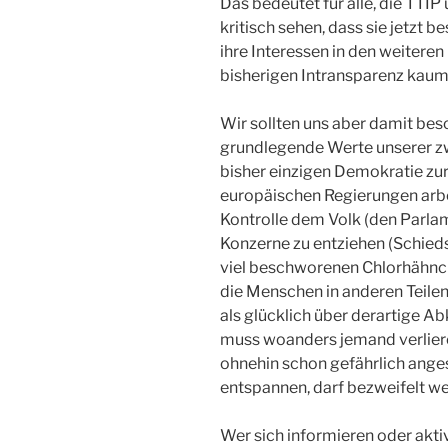
Das bedeutet für alle, die TT
kritisch sehen, dass sie jetzt
ihre Interessen in den weiteren
bisherigen Intransparenz kaum 
Wir sollten uns aber damit besc
grundlegende Werte unserer zwa
bisher einzigen Demokratie zur
europäischen Regierungen arbe
Kontrolle dem Volk (den Parla
Konzerne zu entziehen (Schiedsg
viel beschworenen Chlorhähnc
die Menschen in anderen Teilen
als glücklich über derartige 
muss woanders jemand verlieren
ohnehin schon gefährlich anges
entspannen, darf bezweifelt w
Wer sich informieren oder aktiv