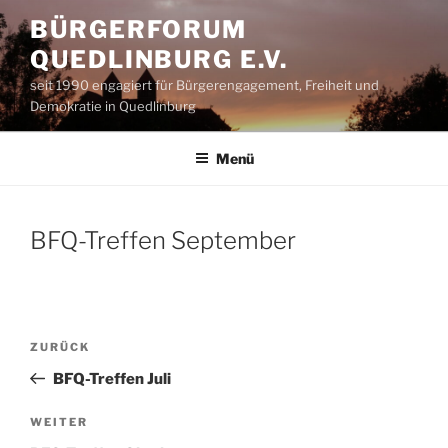
Zum
BÜRGERFORUM
Inhalt
QUEDLINBURG E.V.
springen
seit 1990 engagiert für Bürgerengagement, Freiheit und
Demokratie in Quedlinburg
Menü
BFQ-Treffen September
Beitragsnavigation
Vorheriger
ZURÜCK
Beitrag
BFQ-Treffen Juli
Nächster
WEITER