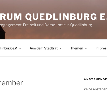
RUM QUEDLINBURG E.
rengagement, Freiheit und Demokratie in Quedlinburg
inburg e.V.
Aus dem Stadtrat
Themen
Impre
ANSTEHENDE
ptember
keine anstehe