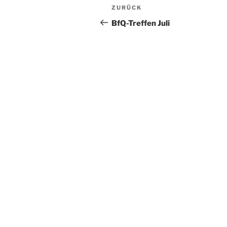
Beitragsnavigation
Vorheriger
ZURÜCK
Beitrag
BfQ-Treffen Juli