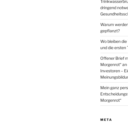
Trinkwasserbru
dringend not
Gesundheitssch
Warum werden 
gepflanzt?
Wo bleiben die
und die ersten
Offener Brief 
Morgenrot“ an 
Investoren – E
Meinungsbildu
Mein ganz pers
Entscheidungs
Morgenrot“
META