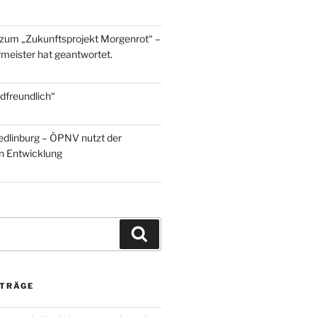
zum „Zukunftsprojekt Morgenrot“ –
meister hat geantwortet.
dfreundlich“
edlinburg – ÖPNV nutzt der
en Entwicklung
Suchen
ITRÄGE