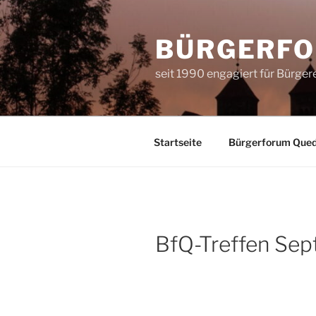
Zum
Inhalt
BÜRGERFO
springen
seit 1990 engagiert für Bürge
Startseite
Bürgerforum Quedl
BfQ-Treffen Se