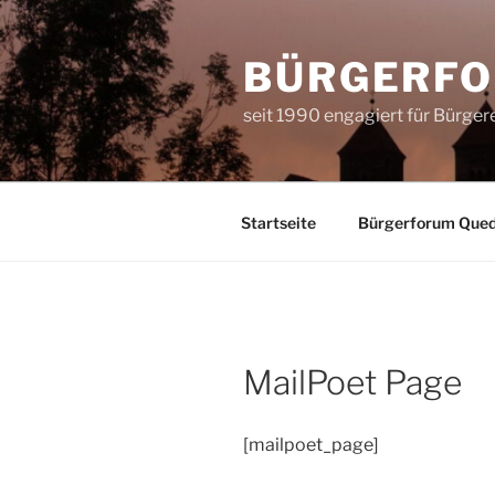
Zum
Inhalt
BÜRGERFO
springen
seit 1990 engagiert für Bürge
Startseite
Bürgerforum Quedl
MailPoet Page
[mailpoet_page]