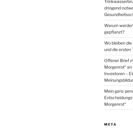
Trinkwasserbru
dringend not
Gesundheitssch
Warum werden 
gepflanzt?
Wo bleiben die
und die ersten
Offener Brief 
Morgenrot“ an 
Investoren – E
Meinungsbildu
Mein ganz pers
Entscheidungs
Morgenrot“
META