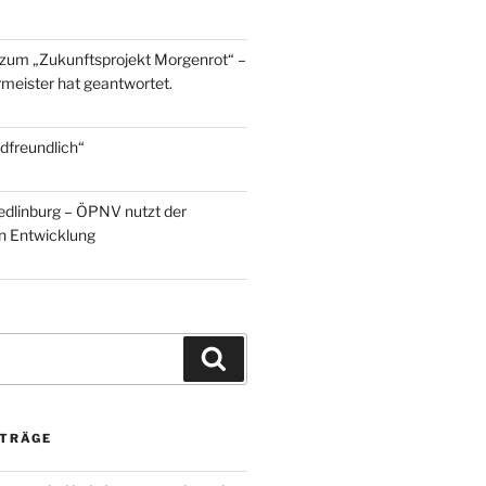
zum „Zukunftsprojekt Morgenrot“ –
meister hat geantwortet.
dfreundlich“
edlinburg – ÖPNV nutzt der
en Entwicklung
Suchen
ITRÄGE